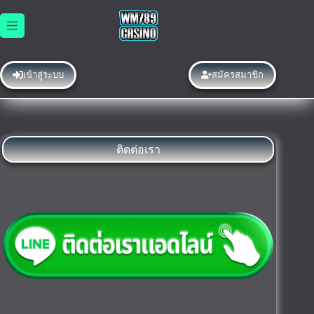
Skip
to
content
เข้าสู่ระบบ
สมัครสมาชิก
ติดต่อเรา