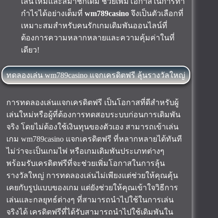
เล่นใหม่และสมาชิกเดิม ช่วยเพิ่มโอกาสในการทำ
กำไรได้อย่างเต็มที่
wm789casino
จึงเป็นตัวเลือกที่
เหมาะสมสำหรับคนรักเกมเดิมพันออนไลน์ที่
ต้องการความหลากหลายและความคุ้มค่าในที่
เดียว!
ทดลองเล่น wm789casino แจกเครดิตฟรี ลุ้นรางวัลใหญ่
การทดลองเล่นแจกเครดิตฟรี เป็นโอกาสที่ดีสำหรับผู้
เล่นใหม่หรือผู้ที่ต้องการทดสอบระบบก่อนการเดิมพัน
จริง โดยไม่ต้องใช้เงินทุนของตัวเอง สามารถเข้าเล่น
เกม wm789casino แจกเครดิตฟรี ที่หลากหลายได้ทันที
ไม่ว่าจะเป็นเกมไพ่ หรือเกมเดิมพันประเภทต่างๆ
พร้อมรับเครดิตฟรีที่จะช่วยเพิ่มโอกาสในการลุ้น
รางวัลใหญ่ การทดลองเล่นไม่เพียงแต่ช่วยให้คุณคุ้น
เคยกับรูปแบบของเกม แต่ยังช่วยให้คุณเข้าใจวิธีการ
เล่นและกลยุทธ์ต่างๆ ที่สามารถนำไปใช้ในการเล่น
จริงได้ เครดิตฟรีที่ได้รับสามารถนำไปใช้เดิมพันใน