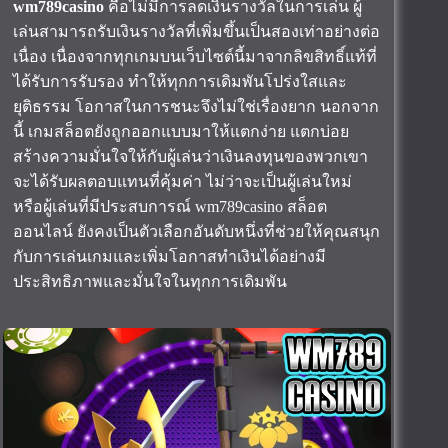
wm789casino
คือไม่มีการลดเงินรางวัลในการเล่น ผู้
เล่นสามารถรับเงินรางวัลที่เพิ่มขึ้นเป็นสองเท่าอย่างต่อ
เนื่อง เนื่องจากทุกเกมบนเว็บไซต์นี้มาจากลิขสิทธิ์แท้ที่
ได้รับการรับรอง ทำให้ทุกการเดิมพันโปร่งใสและ
ยุติธรรม โอกาสในการชนะจึงไม่ใช่เรื่องยาก นอกจาก
นี้ เกมสล็อตยังถูกออกแบบมาให้แตกง่าย แตกบ่อย
สร้างความมั่นใจให้กับผู้เล่นว่าเงินลงทุนของพวกเขา
จะได้รับผลตอบแทนที่คุ้มค่า ไม่ว่าจะเป็นผู้เล่นใหม่
หรือผู้เล่นที่มีประสบการณ์ wm789casino สล็อต
ออนไลน์ ยังคงเป็นตัวเลือกอันดับหนึ่งที่ช่วยให้คุณสนุก
กับการเล่นเกมและเพิ่มโอกาสทำเงินได้อย่างมี
ประสิทธิภาพและมั่นใจในทุกการเดิมพัน