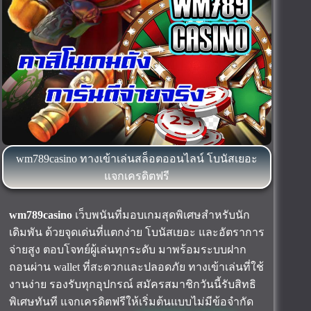
wm789casino ทางเข้าเล่นสล็อตออนไลน์ โบนัสเยอะ
แจกเครดิตฟรี
wm789casino
เว็บพนันที่มอบเกมสุดพิเศษสำหรับนัก
เดิมพัน ด้วยจุดเด่นที่แตกง่าย โบนัสเยอะ และอัตราการ
จ่ายสูง ตอบโจทย์ผู้เล่นทุกระดับ มาพร้อมระบบฝาก
ถอนผ่าน wallet ที่สะดวกและปลอดภัย ทางเข้าเล่นที่ใช้
งานง่าย รองรับทุกอุปกรณ์ สมัครสมาชิกวันนี้รับสิทธิ
พิเศษทันที แจกเครดิตฟรีให้เริ่มต้นแบบไม่มีข้อจำกัด