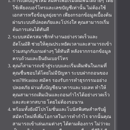
การเปิดบัญชีใหม่ สมัครเพื่อเริ่มเดิมพันได้ง่ายๆ โดย
ใช้เพียงเบอร์โทรและเลขบัญชีเท่านั้น ไม่ต้องใช้
เอกสารหรือข้อมูลยุ่งยาก เพียงกรอกข้อมูลเบื้องต้น
ผ่านระบบที่ปลอดภัยและโปร่งใส คุณสามารถเริ่ม
ต้นการเล่นได้ทันที
ระบบสมัครสมาชิกทำงานอย่างรวดเร็วและ
อัตโนมัติ ช่วยให้คุณประหยัดเวลาและสามารถเข้า
ร่วมสนุกกับเกมต่างๆ ได้ทันที หลังจากกรอกข้อมูล
ครบถ้วนและยืนยันเบอร์โทร
คุณก็สามารถเข้าสู่ระบบและเริ่มเดิมพันในเกมที่
คุณชื่นชอบได้โดยไม่มีปัญหา ระบบฝากถอนของ
wm789casino สมัคร รองรับการทำธุรกรรมอย่าง
ปลอดภัย ผ่านทั้งบัญชีธนาคารและวอเลท ทำให้
คุณสามารถเติมเงินและถอนกำไรได้อย่างรวดเร็ว
และสะดวกสบาย โดยไม่ต้องรอนาน
พร้อมทั้งยังมีโปรโมชั่นและโบนัสพิเศษสำหรับผู้
สมัครใหม่ที่เพิ่มโอกาสในการทำกำไร จากนั้นคุณ
สามารถเข้าเล่นเกมต่างๆ ได้ตามต้องการ ไม่ว่าจะ