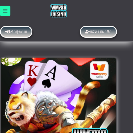
Skip
to
content
เข้าสู่ระบบ
สมัครสมาชิก