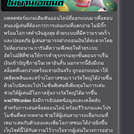
แพลตฟอร์มเกมเดิมพันออนไลน์ที่ออกแบบมาเพื่อตอบ
สนองผู้เล่นที่ต้องการการเล่นเกมที่แตกง่าย ไม่มีกั๊ก
พร้อมโอกาสทำเงินสูงสุด ด้วยระบบที่มีความรวดเร็ว
และปลอดภัย ผู้เล่นสามารถฝากถอนเงินได้สะดวกโดย
ไม่ต้องรอนาน การันตีความพึงพอใจด้วยระบบ
อัตโนมัติที่ช่วยให้การทำธุรกรรมทุกขั้นตอนราบรื่น
เงินเข้าบัญชีภายในเวลาอันสั้น นอกจากนี้ยังมีเกม
สล็อตที่แตกง่ายพร้อมจ่ายเงินจริง ถูกออกแบบมาให้
เพลิดเพลินและสร้างโอกาสชนะรางวัลใหญ่ได้ง่ายขึ้น
ด้วยโบนัสและโปรโมชั่นพิเศษที่เพิ่มทุนในการเล่น
ช่วยให้ผู้เล่นมีโอกาสลุ้นรางวัลใหญ่ได้มากขึ้น
wm789casino
ยังมีการอัปเดตข้อมูลและเคล็ดลับ
สำหรับการเล่นสล็อตออนไลน์ พร้อมรีวิวเกมและโปร
โมชั่นที่หลากหลาย ช่วยให้ผู้เล่นสามารถเลือกเกมที่
เหมาะสมกับตัวเองและเพิ่มโอกาสชนะได้ง่ายยิ่งขึ้น
เว็บไซต์นี้ได้รับความไว้วางใจจากผู้เล่นในวงการอย่าง